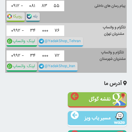
۰۹۱۲ -
۰۸۱
۸۳
۵۵
پیام رسان های داخلی
بله
روبیکا
تلگرام و واتساپ
۰۹۹۲ -
۳۴
۰۰۰
۷۶
مشتریان تهران
@YadakShop_Tehran
لینک واتساپ
تلگرام و واتساپ
۰۹۹۲ -
۳۴
۰۰۰
۷۲
مشتریان شهرستان
@YadakShop_Iran
لینک واتساپ
آدرس ما
نقشه گوگل
مسیر یاب ویز