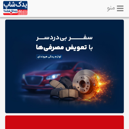
منو
خانه
تماس
با
ما
لوازم
یدکی