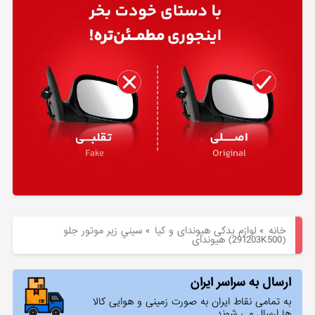
هیوندای
لوازم
یدکی
کیا
بلاگ
خانه
»
لوازم یدکی هیوندای و کیا
»
سيني زير موتور جلو
(291203K500) هیوندای
ارسال به سراسر ایران
به تمامی نقاط ایران به صورت زمینی و هوایی کالا
ها ارسال می شوند