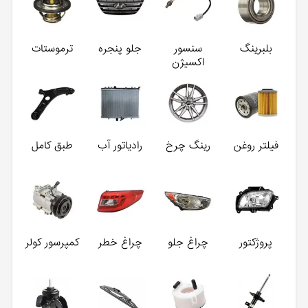
بلبرینگ
سنسور
جلو پنجره
ترموستات
اکسیژن
فیلتر روغن
رینگ چرخ
رادیاتور آب
طبق کامل
پروژکتور
چراغ جلو
چراغ خطر
کمپرسور کولر