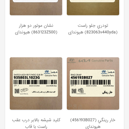
تودري جلو راست
نشان موتور دو هزار
(823063v440yda) هیوندای
(863123Z500) هیوندای
خار رينگي (456193B027)
كليد شيشه بالابر درب عقب
هیوندای
راست با قاب