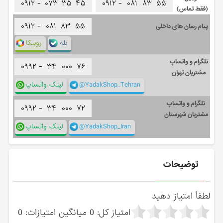
۰۹۱۲ -
۰۷۳
۳۵
۴۵
۰۹۱۲ -
۰۸۱
۸۳
۵۵
(فقط تماس)
۰۹۱۲ -
۰۸۱
۸۳
۵۵
پیام رسان های داخلی
بله
روبیکا
تلگرام و واتساپ
۰۹۹۲ -
۳۴
۰۰۰
۷۶
مشتریان تهران
@YadakShop_Tehran
لینک واتساپ
تلگرام و واتساپ
۰۹۹۲ -
۳۴
۰۰۰
۷۲
مشتریان شهرستان
@YadakShop_Iran
لینک واتساپ
توضیحات
لطفاً امتیاز دهید
امتیاز کل:
0
میانگین امتیازات:
0