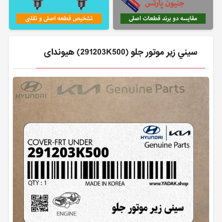
سيني زير موتور جلو (291203K500) هیوندای