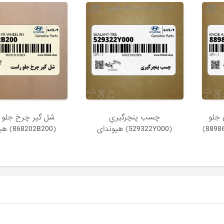
 جلو
چسب پنچرگيري
شل گير چرخ جلو 
راست طوسي (889863J4006T)
(529322Y000) هیوندای
(868202B200) هیوندای