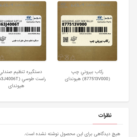
ركاب بيروني چپ
دستگيره تنظيم صندلي
(877513V000) هیوندای
هیوندای
نظرات
هیچ دیدگاهی برای این محصول نوشته نشده است.