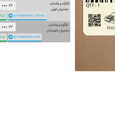
تلگرام و واتساپ
۴
۰۰۰
۷۶
مشتریان تهران
@YadakShop_Tehran
لین
تلگرام و واتساپ
۴
۰۰۰
۷۲
مشتریان شهرستان
@YadakShop_Iran
لین