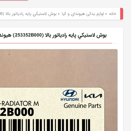
هیوندای
خانه
»
لوازم یدکی هیوندای و کیا
»
بوش لاستيكي پايه رادياتور بالا (253352B000) هیوندای
لوازم
یدکی
بوش لاستيكي پايه رادياتور بالا (253352B000) هیوندای
کیا
بلاگ