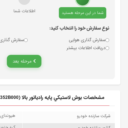
انتخاب نوع سفارش
اطلاعات شما
شما در این مرحله هستید
نوع سفارش خود را انتخاب کنید:
سفارش گذاری هوایی
سفارش گذاری
دریافت اطلاعات بیشتر
مرحله بعد
مشخصات بوش لاستيكي پايه رادياتور بالا (253352B000) هیوندای
هیوندای موتور –
شرکت سازنده خودرو
کره جنوبی – rea
کشور سازنده خودرو