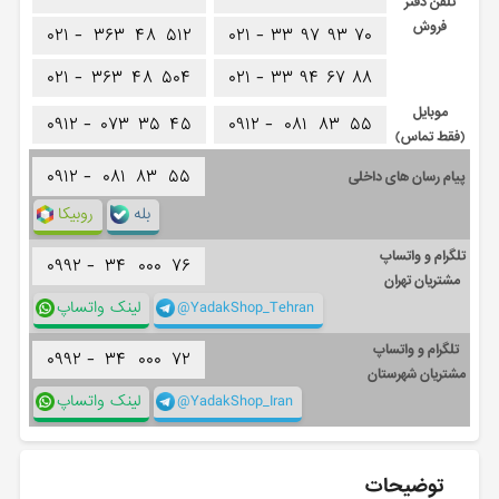
تلفن دفتر
فروش
۰۲۱ -
۳۶۳
۴۸
۵۱۲
۰۲۱ -
۳۳
۹۷
۹۳
۷۰
۰۲۱ -
۳۶۳
۴۸
۵۰۴
۰۲۱ -
۳۳
۹۴
۶۷
۸۸
موبایل
۰۹۱۲ -
۰۷۳
۳۵
۴۵
۰۹۱۲ -
۰۸۱
۸۳
۵۵
(فقط تماس)
۰۹۱۲ -
۰۸۱
۸۳
۵۵
پیام رسان های داخلی
بله
روبیکا
تلگرام و واتساپ
۰۹۹۲ -
۳۴
۰۰۰
۷۶
مشتریان تهران
@YadakShop_Tehran
لینک واتساپ
تلگرام و واتساپ
۰۹۹۲ -
۳۴
۰۰۰
۷۲
مشتریان شهرستان
@YadakShop_Iran
لینک واتساپ
توضیحات