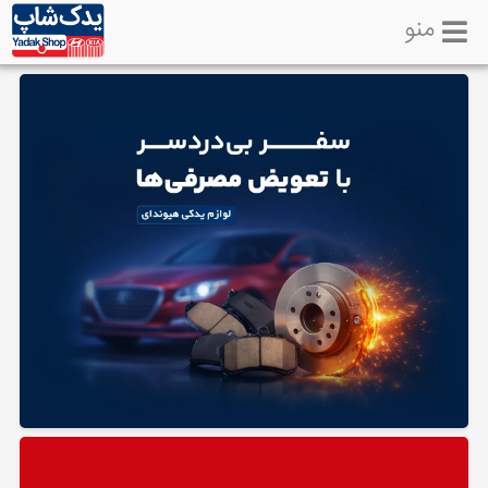
منو
خانه
تماس
با
ما
لوازم
یدکی