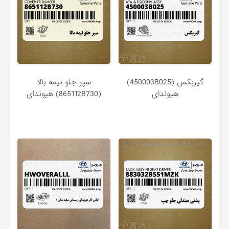
گيربكس (450003B025)
سپر جلو نيمه بالا
هیوندای
(865112B730) هیوندای