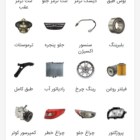
بوش طبق
دیسک ترمز
لنت ترمز جلو
لنت ترمز
عقب
بلبرینگ
سنسور
جلو پنجره
ترموستات
اکسیژن
فیلتر روغن
رینگ چرخ
رادیاتور آب
طبق کامل
پروژکتور
چراغ جلو
چراغ خطر
کمپرسور کولر