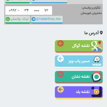
تلگرام و واتساپ
۰۹۹۲ -
۳۴
۰۰۰
۷۲
مشتریان شهرستان
@YadakShop_Iran
لینک واتساپ
آدرس ما
نقشه گوگل
مسیر یاب ویز
نقشه نشان
نقشه بلد