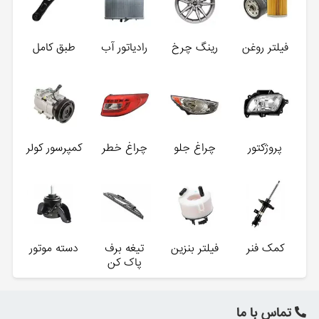
فیلتر روغن
رینگ چرخ
رادیاتور آب
طبق کامل
پروژکتور
چراغ جلو
چراغ خطر
کمپرسور کولر
کمک فنر
فیلتر بنزین
تیغه برف
دسته موتور
پاک کن
تماس با ما