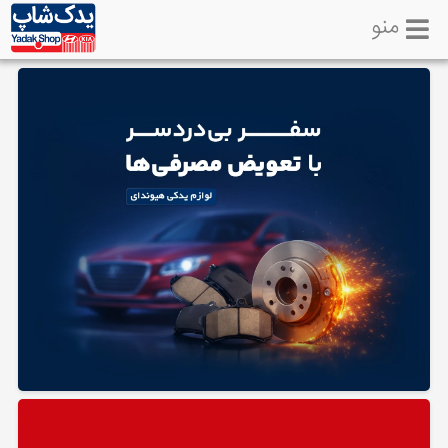
منو
خانه
تماس
با
ما
لوازم
یدکی