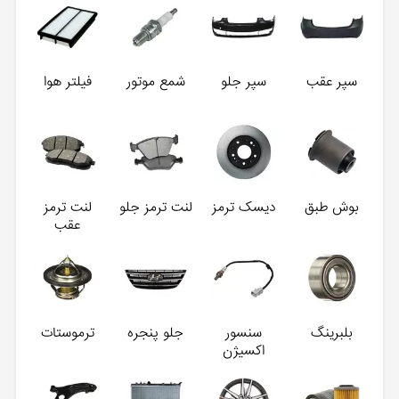
سپر عقب
سپر جلو
شمع موتور
فیلتر هوا
بوش طبق
دیسک ترمز
لنت ترمز جلو
لنت ترمز
عقب
بلبرینگ
سنسور
جلو پنجره
ترموستات
اکسیژن