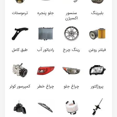
بلبرینگ
سنسور
جلو پنجره
ترموستات
اکسیژن
فیلتر روغن
رینگ چرخ
رادیاتور آب
طبق کامل
پروژکتور
چراغ جلو
چراغ خطر
کمپرسور کولر