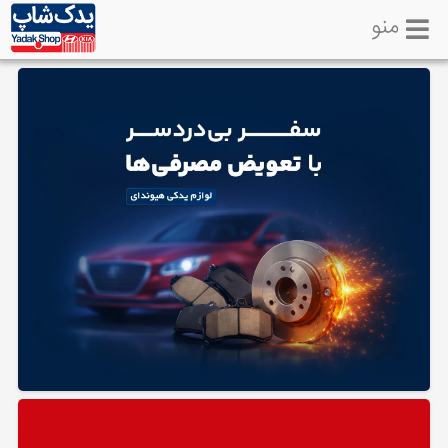
منو
خانه
تماس
با
ما
لوازم
یدکی