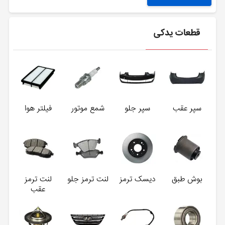
قطعات یدکی
سپر عقب
سپر جلو
شمع موتور
فیلتر هوا
بوش طبق
دیسک ترمز
لنت ترمز جلو
لنت ترمز
عقب