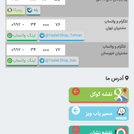
بله
روبیکا
تلگرام و واتساپ
۰۹۹۲ -
۳۴
۰۰۰
۷۶
مشتریان تهران
@YadakShop_Tehran
لینک واتساپ
تلگرام و واتساپ
۰۹۹۲ -
۳۴
۰۰۰
۷۲
مشتریان شهرستان
@YadakShop_Iran
لینک واتساپ
آدرس ما
نقشه گوگل
مسیر یاب ویز
نقشه نشان