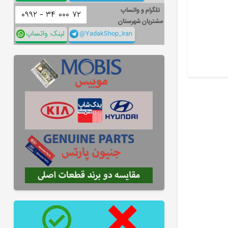
تلگرام و واتساپ
۰۹۹۲ -
۳۴
۰۰۰
۷۲
مشتریان شهرستان
@YadakShop_Iran
لینک واتساپ