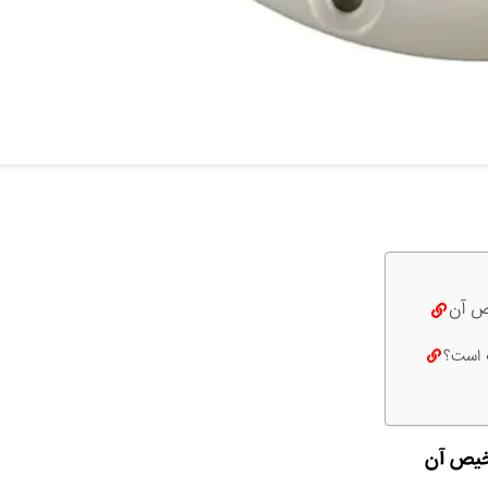
ص آن
ب است؟
خیص آن