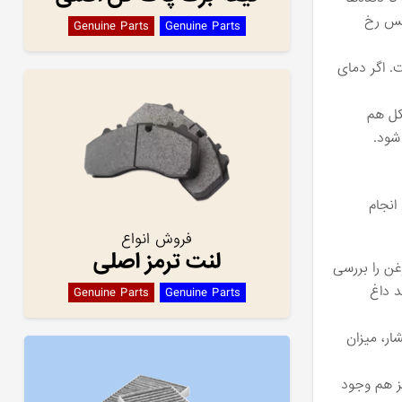
کس رخ
Genuine Parts
Genuine Parts
. اگر دمای
کل هم
شود.
انجام
فروش انواع
لنت ترمز اصلی
غن را بررسی
د داغ
Genuine Parts
Genuine Parts
ار، میزان
ز هم وجود