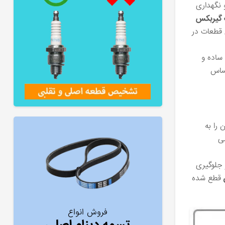
 نگهداری
 گیربکس
 قطعات در
ساده و
حساس
را به
لی
 جلوگیری
قطع شده
فروش انواع
تسمه دینام اصلی