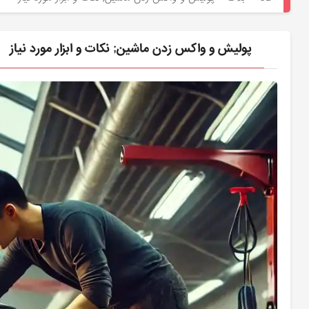
هیوندای
لوازم
پولیش و واکس زدن ماشین; نکات و ابزار مورد نیاز
یدکی
کیا
بلاگ