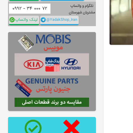
تلگرام و واتساپ
۰۹۹۲ -
۳۴
۰۰۰
۷۲
مشتریان شهرستان
@YadakShop_Iran
لینک واتساپ