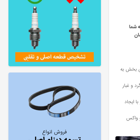
ه شما
ان
ین بخش به
د و غبار
ا ایجاد
و واکس
فروش انواع
تسمه دینام اصلی