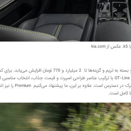
 از kia.com
قیمت کیا K5 2023 از 1 میلیارد و 950 میلیون تومان شروع شده و بسته به تریم و گزینه‌ها تا 2 میلیارد و 770 ت
قدرت اضافی موتور 290 اسب بخاری GT اهمیتی نمی‌دهند، مدل GT-Line با ترکیب عناصر طراحی اسپرت و قیمت جذاب، انتخاب 
مدل با هزینه‌ای اضافی 7 میلیون تومان با سیستم چهار چرخ متحرک