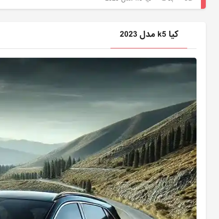
هیوندای
لوازم
کیا k5 مدل 2023
یدکی
کیا
بلاگ