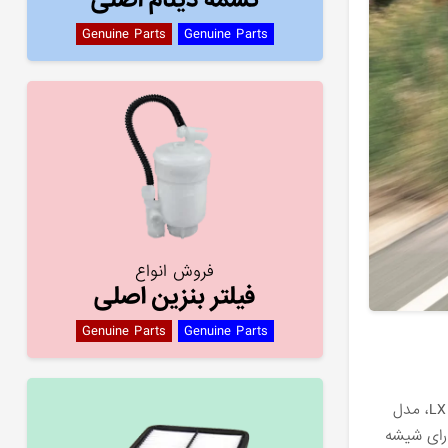
Genuine Parts
Genuine Parts
فروش انواع
فیلتر بنزین اصلی
Genuine Parts
Genuine Parts
مدل 2023 کیا K5 به جز چند به‌روزرسانی در سطوح تریم و تجهیزات تغییرات زیادی نسبت به سال گذشته نداشته است. با حذف مدل پایه LX، مدل
دیگر با دیفرانسیل چهار چرخ متحرک در دسترس نیست. تریم EX اکنون دارای شیشه