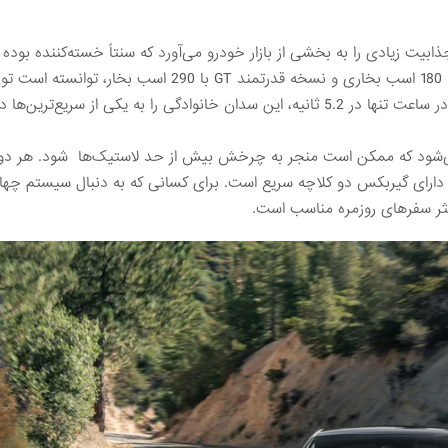
ر خود، جذابیت زیادی را به بخشی از بازار خودرو می‌آورد که سنتاً خسته‌کننده بود
خودرو با دو موتور چهار سیلندر توربو شارژ، شامل نسخه استاندارد 180 اسب بخاری و نسخه قدرتمند GT با 290 اسب بخا
زیادی را جلب کند. مدل GT با قابلیت رسیدن به سرعت 60 مایل در ساعت تنها در 5.2 ثانیه، این سدان خانوادگی را به یکی از سریع
 می‌شود که ممکن است منجر به چرخش بیش از حد لاستیک‌ها شود. هر دو م
اتوماتیک هشت سرعته جفت شده‌ اند، اما مدل GT تنها دارای گیربکس دو کلاچه سریع است. برای کسانی که به دنبال سیستم
اکثر سفرهای روزمره مناسب است.