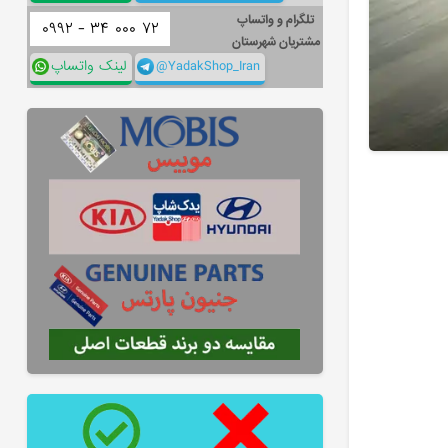
تلگرام و واتساپ
۰۹۹۲ -
۳۴
۰۰۰
۷۲
مشتریان شهرستان
@YadakShop_Iran
لینک واتساپ