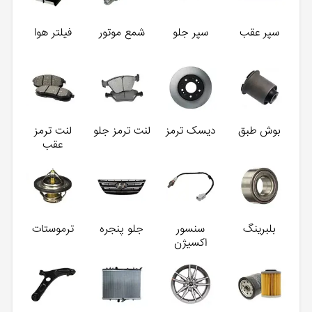
سپر عقب
سپر جلو
شمع موتور
فیلتر هوا
بوش طبق
دیسک ترمز
لنت ترمز جلو
لنت ترمز
عقب
بلبرینگ
سنسور
جلو پنجره
ترموستات
اکسیژن