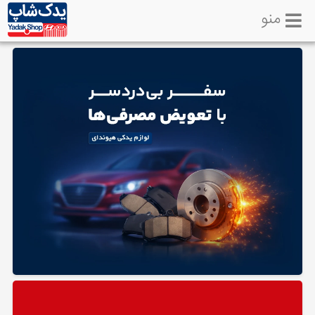
منو
خانه
تماس
با
ما
لوازم
یدکی