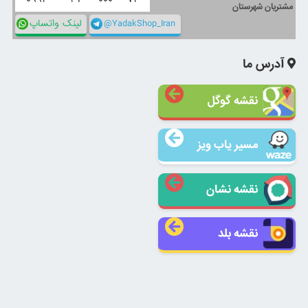
مشتریان شهرستان
@YadakShop_Iran
لینک واتساپ
آدرس ما
نقشه گوگل
مسیر یاب ویز
نقشه نشان
نقشه بلد