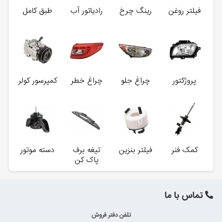
فیلتر روغن
رینگ چرخ
رادیاتور آب
طبق کامل
پروژکتور
چراغ جلو
چراغ خطر
کمپرسور کولر
کمک فنر
فیلتر بنزین
تیغه برف
دسته موتور
پاک کن
تماس با ما
تلفن دفتر فروش