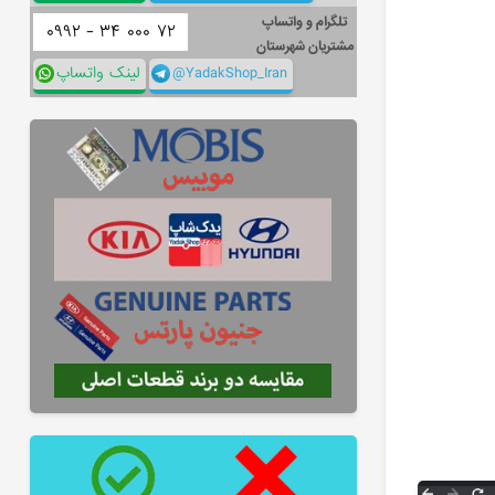
تلگرام و واتساپ
۰۹۹۲ -
۳۴
۰۰۰
۷۲
مشتریان شهرستان
@YadakShop_Iran
لینک واتساپ