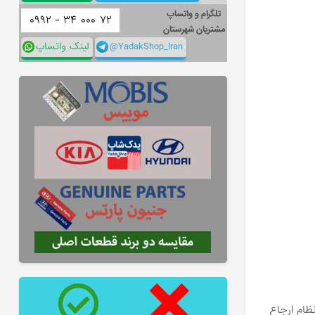
تلگرام و واتساپ
۰۹۹۲ -
۳۴
۰۰۰
۷۲
مشتریان شهرستان
@YadakShop_Iran
لینک واتساپ
ظام ارجاع