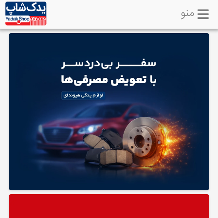
منو
خانه
تماس
با
ما
لوازم
یدکی