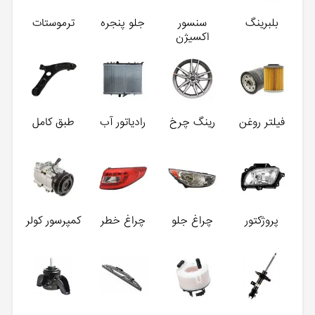
بلبرینگ
سنسور
جلو پنجره
ترموستات
اکسیژن
فیلتر روغن
رینگ چرخ
رادیاتور آب
طبق کامل
پروژکتور
چراغ جلو
چراغ خطر
کمپرسور کولر