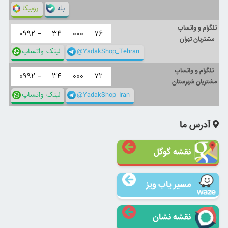
بله
روبیکا
تلگرام و واتساپ
۰۹۹۲ -
۳۴
۰۰۰
۷۶
مشتریان تهران
@YadakShop_Tehran
لینک واتساپ
تلگرام و واتساپ
۰۹۹۲ -
۳۴
۰۰۰
۷۲
مشتریان شهرستان
@YadakShop_Iran
لینک واتساپ
آدرس ما
نقشه گوگل
مسیر یاب ویز
نقشه نشان