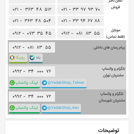
تلفن دفتر
فروش
۰۲۱ -
۳۶۳
۴۸
۵۱۲
۰۲۱ -
۳۳
۹۷
۹۳
۷۰
۰۲۱ -
۳۶۳
۴۸
۵۰۴
۰۲۱ -
۳۳
۹۴
۶۷
۸۸
موبایل
۰۹۱۲ -
۰۷۳
۳۵
۴۵
۰۹۱۲ -
۰۸۱
۸۳
۵۵
(فقط تماس)
۰۹۱۲ -
۰۸۱
۸۳
۵۵
پیام رسان های داخلی
بله
روبیکا
تلگرام و واتساپ
۰۹۹۲ -
۳۴
۰۰۰
۷۶
مشتریان تهران
@YadakShop_Tehran
لینک واتساپ
تلگرام و واتساپ
۰۹۹۲ -
۳۴
۰۰۰
۷۲
مشتریان شهرستان
@YadakShop_Iran
لینک واتساپ
توضیحات