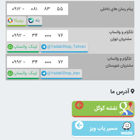
۰۹۱۲ -
۰۸۱
۸۳
۵۵
پیام رسان های داخلی
بله
روبیکا
تلگرام و واتساپ
۰۹۹۲ -
۳۴
۰۰۰
۷۶
مشتریان تهران
@YadakShop_Tehran
لینک واتساپ
تلگرام و واتساپ
۰۹۹۲ -
۳۴
۰۰۰
۷۲
مشتریان شهرستان
@YadakShop_Iran
لینک واتساپ
آدرس ما
نقشه گوگل
مسیر یاب ویز