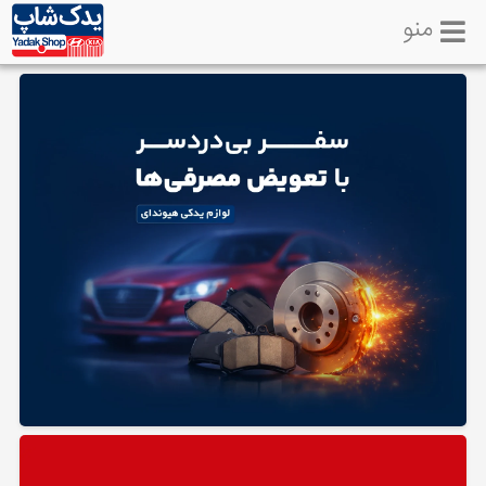
منو
خانه
تماس
با
ما
لوازم
یدکی