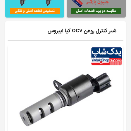
شیر کنترل روغن OCV کیا اپیروس