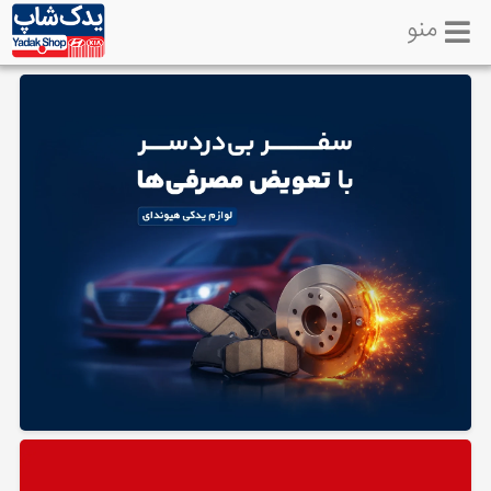
منو
خانه
تماس
با
ما
لوازم
یدکی