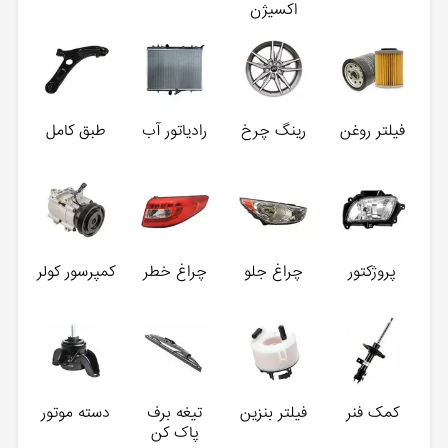
اکسیژن
فیلتر روغن
رینگ چرخ
رادیاتور آب
طبق کامل
پروژکتور
چراغ جلو
چراغ خطر
کمپرسور کولر
کمک فنر
فیلتر بنزین
تیغه برف
دسته موتور
پاک کن