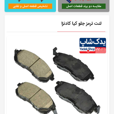
لنت ترمز جلو کیا کادنزا