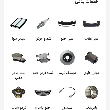
قطعات یدکی
سپر عقب
سپر جلو
شمع موتور
فیلتر هوا
بوش طبق
دیسک ترمز
لنت ترمز جلو
لنت ترمز
عقب
بلبرینگ
سنسور
جلو پنجره
ترموستات