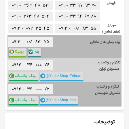
فروش
۰۲۱ -
۳۶۳
۴۸
۵۱۲
۰۲۱ -
۳۳
۹۷
۹۳
۷۰
۰۲۱ -
۳۶۳
۴۸
۵۰۴
۰۲۱ -
۳۳
۹۴
۶۷
۸۸
موبایل
۰۹۱۲ -
۰۷۳
۳۵
۴۵
۰۹۱۲ -
۰۸۱
۸۳
۵۵
(فقط تماس)
۰۹۱۲ -
۰۸۱
۸۳
۵۵
پیام رسان های داخلی
بله
روبیکا
تلگرام و واتساپ
۰۹۹۲ -
۳۴
۰۰۰
۷۶
مشتریان تهران
@YadakShop_Tehran
لینک واتساپ
تلگرام و واتساپ
۰۹۹۲ -
۳۴
۰۰۰
۷۲
مشتریان شهرستان
@YadakShop_Iran
لینک واتساپ
توضیحات