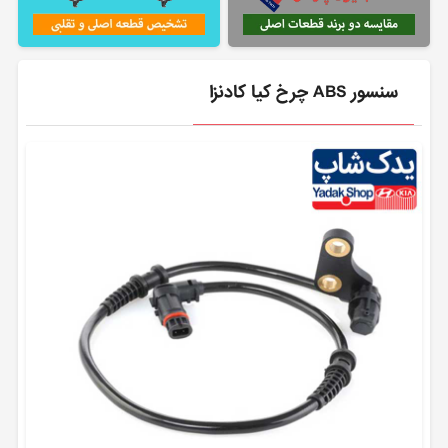
سنسور ABS چرخ کیا کادنزا