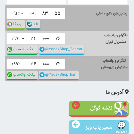
۰۹۱۲ -
۰۸۱
۸۳
۵۵
پیام رسان های داخلی
بله
روبیکا
تلگرام و واتساپ
۰۹۹۲ -
۳۴
۰۰۰
۷۶
مشتریان تهران
@YadakShop_Tehran
لینک واتساپ
تلگرام و واتساپ
۰۹۹۲ -
۳۴
۰۰۰
۷۲
مشتریان شهرستان
@YadakShop_Iran
لینک واتساپ
آدرس ما
نقشه گوگل
مسیر یاب ویز