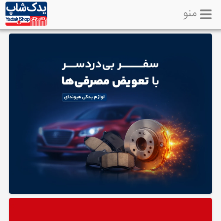
منو
خانه
تماس
با
ما
لوازم
یدکی