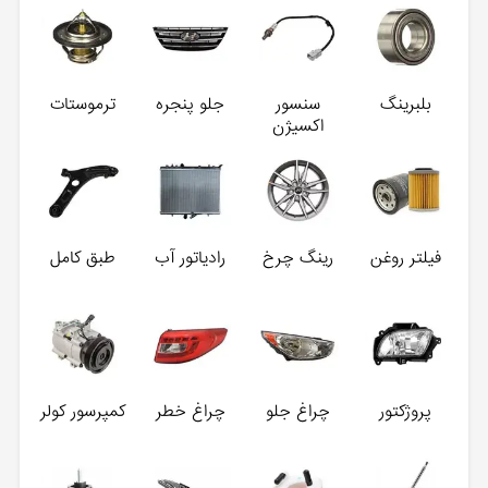
بلبرینگ
سنسور
جلو پنجره
ترموستات
اکسیژن
فیلتر روغن
رینگ چرخ
رادیاتور آب
طبق کامل
پروژکتور
چراغ جلو
چراغ خطر
کمپرسور کولر