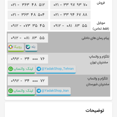
فروش
۰۲۱ -
۳۶۳
۴۸
۵۱۲
۰۲۱ -
۳۳
۹۷
۹۳
۷۰
۰۲۱ -
۳۶۳
۴۸
۵۰۴
۰۲۱ -
۳۳
۹۴
۶۷
۸۸
موبایل
۰۹۱۲ -
۰۷۳
۳۵
۴۵
۰۹۱۲ -
۰۸۱
۸۳
۵۵
(فقط تماس)
۰۹۱۲ -
۰۸۱
۸۳
۵۵
پیام رسان های داخلی
بله
روبیکا
تلگرام و واتساپ
۰۹۹۲ -
۳۴
۰۰۰
۷۶
مشتریان تهران
@YadakShop_Tehran
لینک واتساپ
تلگرام و واتساپ
۰۹۹۲ -
۳۴
۰۰۰
۷۲
مشتریان شهرستان
@YadakShop_Iran
لینک واتساپ
توضیحات