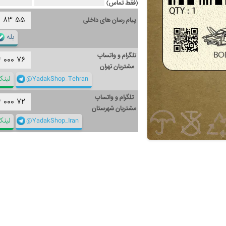
(فقط تماس)
۱
۸۳
۵۵
پیام رسان های داخلی
بله
تلگرام و واتساپ
۴
۰۰۰
۷۶
مشتریان تهران
@YadakShop_Tehran
لین
تلگرام و واتساپ
۴
۰۰۰
۷۲
مشتریان شهرستان
@YadakShop_Iran
لین