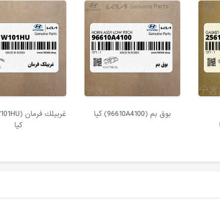
بوق بم (96610A4100) کیا
کیا