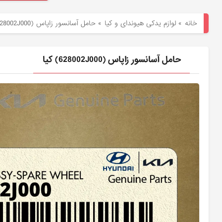
هیوندای
خانه
»
لوازم یدکی هیوندای و کیا
»
حامل آسانسور زاپاس (628002J000) کیا
لوازم
یدکی
حامل آسانسور زاپاس (628002J000) کیا
کیا
بلاگ