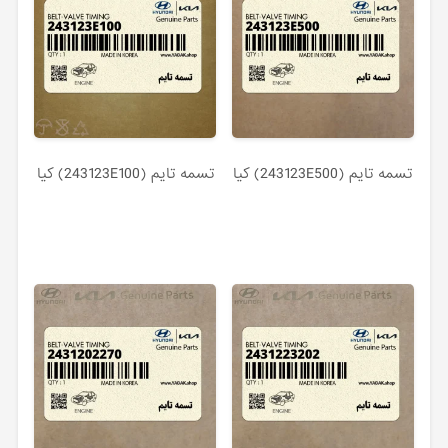
تسمه تايم (243123E500) کیا
تسمه تايم (243123E100) کیا