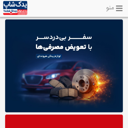
منو
خانه
تماس
با
ما
لوازم
یدکی