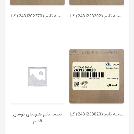
تسمه تايم (2431223202) کیا
تسمه تايم (2431202270) کیا
تسمه تايم (2431238020) کیا
تسمه تایم هیوندای توسان
قدیم