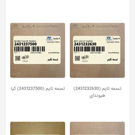
تسمه تايم (2431232630)
تسمه تايم (2431237500) کیا
هیوندای