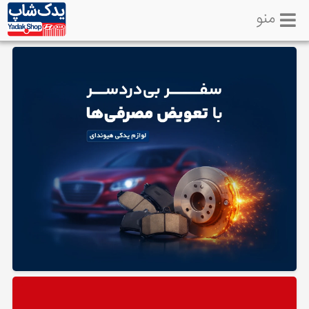
منو
خانه
تماس
با
ما
لوازم
یدکی