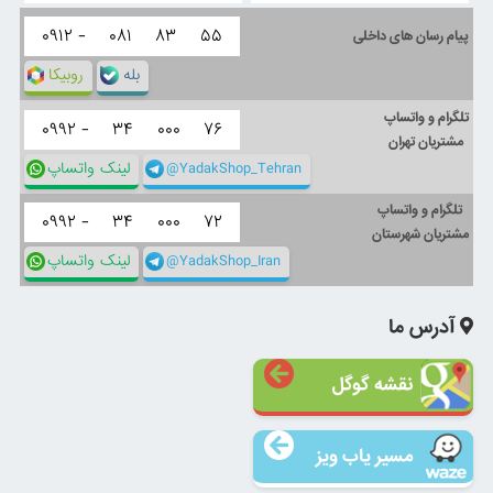
۰۹۱۲ -
۰۸۱
۸۳
۵۵
پیام رسان های داخلی
بله
روبیکا
تلگرام و واتساپ
۰۹۹۲ -
۳۴
۰۰۰
۷۶
مشتریان تهران
@YadakShop_Tehran
لینک واتساپ
تلگرام و واتساپ
۰۹۹۲ -
۳۴
۰۰۰
۷۲
مشتریان شهرستان
@YadakShop_Iran
لینک واتساپ
آدرس ما
نقشه گوگل
مسیر یاب ویز