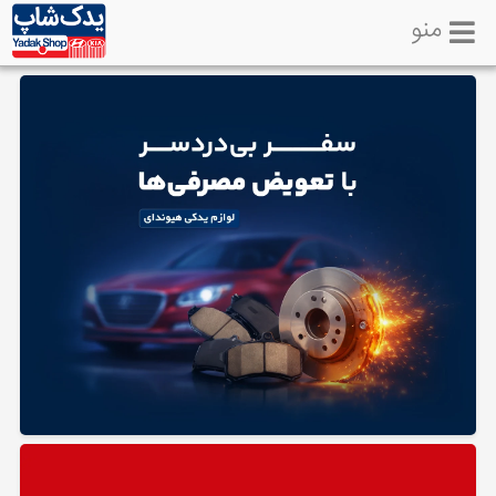
منو
خانه
تماس
با
ما
لوازم
یدکی