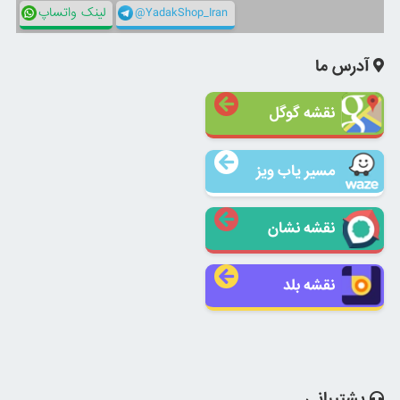
@YadakShop_Iran
لینک واتساپ
آدرس ما
نقشه گوگل
مسیر یاب ویز
نقشه نشان
نقشه بلد
پشتیبانی