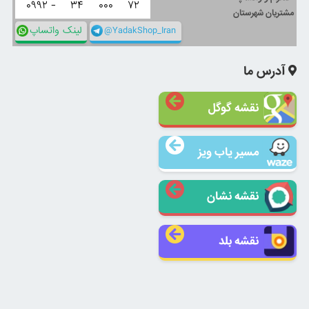
۰۹۹۲ -
۳۴
۰۰۰
۷۲
مشتریان شهرستان
@YadakShop_Iran
لینک واتساپ
آدرس ما
نقشه گوگل
مسیر یاب ویز
نقشه نشان
نقشه بلد