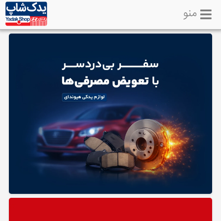
منو
خانه
تماس
با
ما
لوازم
یدکی