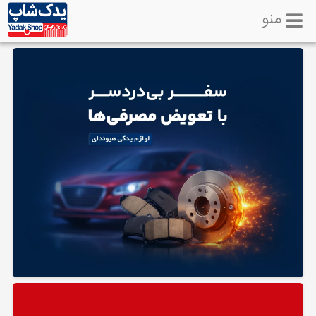
منو
خانه
تماس
با
ما
لوازم
یدکی