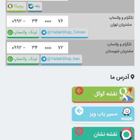
بله
روبیکا
تلگرام و واتساپ
۰۹۹۲ -
۳۴
۰۰۰
۷۶
مشتریان تهران
@YadakShop_Tehran
لینک واتساپ
تلگرام و واتساپ
۰۹۹۲ -
۳۴
۰۰۰
۷۲
مشتریان شهرستان
@YadakShop_Iran
لینک واتساپ
آدرس ما
نقشه گوگل
مسیر یاب ویز
نقشه نشان