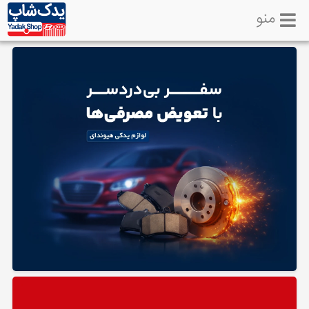
منو
خانه
تماس
با
ما
لوازم
یدکی