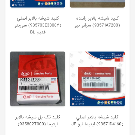
كليد شيشه بالابر راننده
كليد شيشه بالابر اصلي
(93571A7200) سراتو نیو
(935703E3308Y) سورنتو
قدیم BL
كليد شيشه بالابر اصلي
كليد تک پل شيشه بالابر
(93571D4160) اپتیما نیو JF
اپتیما (935802T000)