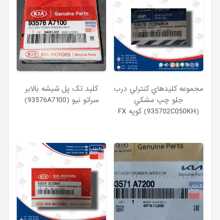
مجموعه كليدهاي كنترلي درب
كليد تک پل شيشه بالابر
جلو چپ مشكي
سراتو نیو (93576A7100)
(935702C050KH) کوپه FX