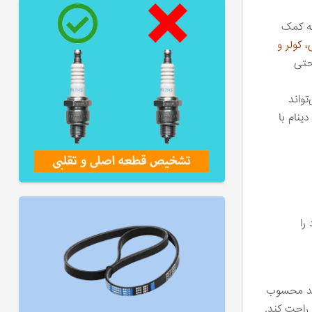
به کمک
 کولر و
حتی
تواند
ینام با
را
رند محسوب
 راحت کند.