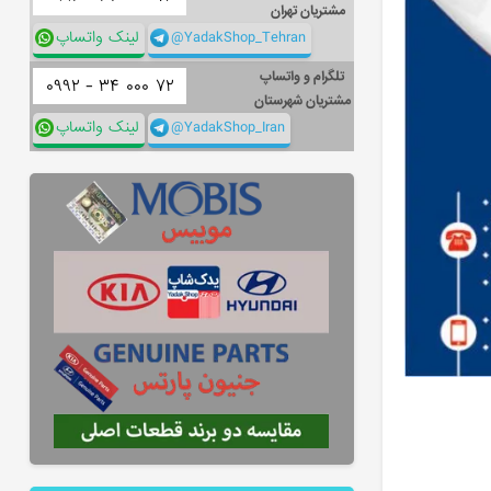
مشتریان تهران
@YadakShop_Tehran
لینک واتساپ
تلگرام و واتساپ
۰۹۹۲ -
۳۴
۰۰۰
۷۲
مشتریان شهرستان
@YadakShop_Iran
لینک واتساپ