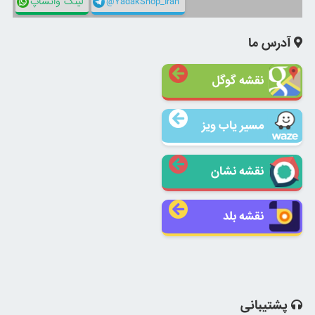
@YadakShop_Iran
لینک واتساپ
آدرس ما
نقشه گوگل
مسیر یاب ویز
نقشه نشان
نقشه بلد
پشتیبانی