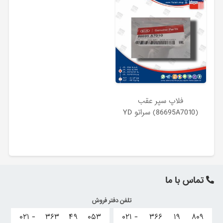
فلاپ سپر عقب
(86695A7010) سراتو YD
تماس با ما
تلفن دفتر فروش
۰۲۱ -
۳۶۳
۴۹
۰۵۳
۰۲۱ -
۳۶۶
۱۹
۸۰۹