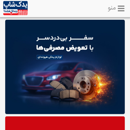
منو
خانه
تماس
با
ما
لوازم
یدکی