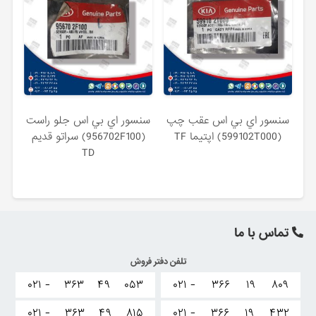
سنسور اي بي اس عقب چپ
سنسور اي بي اس جلو راست
(599102T000) اپتیما TF
(956702F100) سراتو قدیم
TD
تماس با ما
تلفن دفتر فروش
۰۲۱ -
۳۶۳
۴۹
۰۵۳
۰۲۱ -
۳۶۶
۱۹
۸۰۹
۰۲۱ -
۳۶۳
۴۹
۸۱۵
۰۲۱ -
۳۶۶
۱۹
۴۳۲