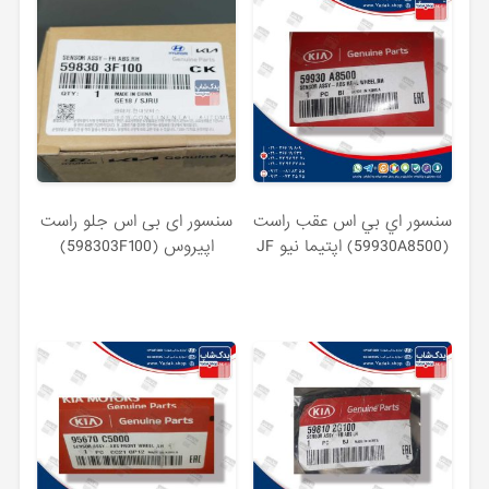
سنسور اي بي اس عقب راست
سنسور ای بی اس جلو راست
(59930A8500) اپتیما نیو JF
اپیروس (598303F100)