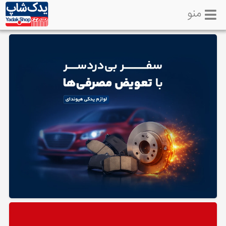
منو
خانه
تماس
با
ما
لوازم
یدکی