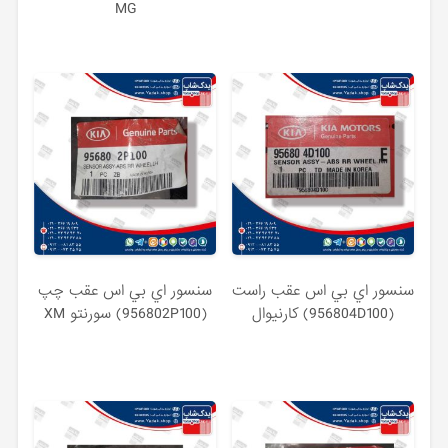
MG
سنسور اي بي اس عقب راست
سنسور اي بي اس عقب چپ
(956804D100) کارنیوال
(956802P100) سورنتو XM