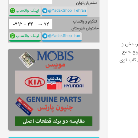
مشتریان تهران
@YadakShop_Tehran
لینک واتساپ
تلگرام و واتساپ
۰۹۹۲ -
۳۴
۰۰۰
۷۲
مشتریان شهرستان
@YadakShop_Iran
لینک واتساپ
تر، مش و
سریع جمع
ن کاپ قوی