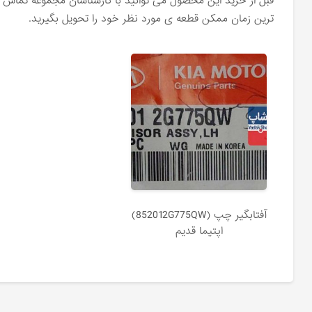
قبل از خرید این محصول می توانید با کارشناسان مجموعه تماس ح
ترین زمان ممکن قطعه ی مورد نظر خود را تحویل بگیرید.
آفتابگير چپ (852012G775QW)
اپتیما قدیم