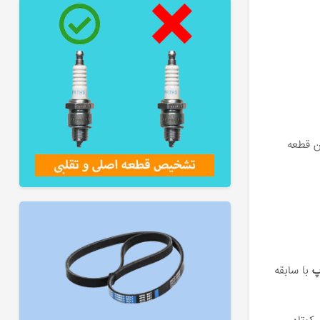
ن قطعه
پ
با سابقه