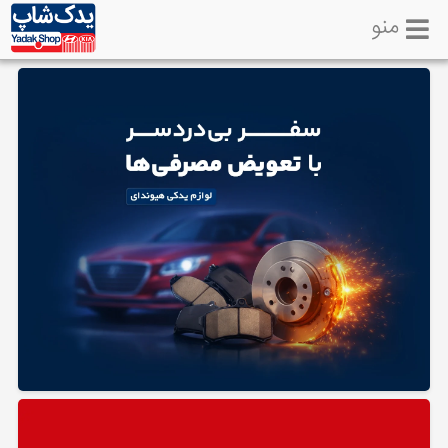
منو
خانه
تماس
با
ما
لوازم
یدکی