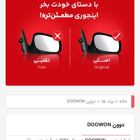
هیوندای
لوازم
یدکی
کیا
بلاگ
خانه
»
برند ها
»
دوون DOOWON
دوون DOOWON