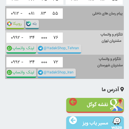
۰۹۱۲ -
۰۸۱
۸۳
۵۵
پیام رسان های داخلی
بله
روبیکا
تلگرام و واتساپ
۰۹۹۲ -
۳۴
۰۰۰
۷۶
مشتریان تهران
@YadakShop_Tehran
لینک واتساپ
تلگرام و واتساپ
۰۹۹۲ -
۳۴
۰۰۰
۷۲
مشتریان شهرستان
@YadakShop_Iran
لینک واتساپ
آدرس ما
نقشه گوگل
مسیر یاب ویز