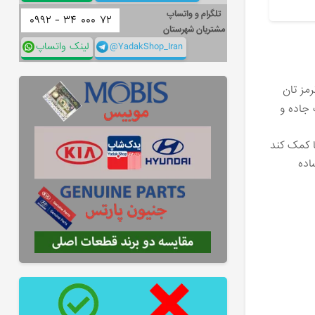
تلگرام و واتساپ
۰۹۹۲ -
۳۴
۰۰۰
۷۲
مشتریان شهرستان
@YadakShop_Iran
لینک واتساپ
مز تان
جاده و
ا کمک کند
اده